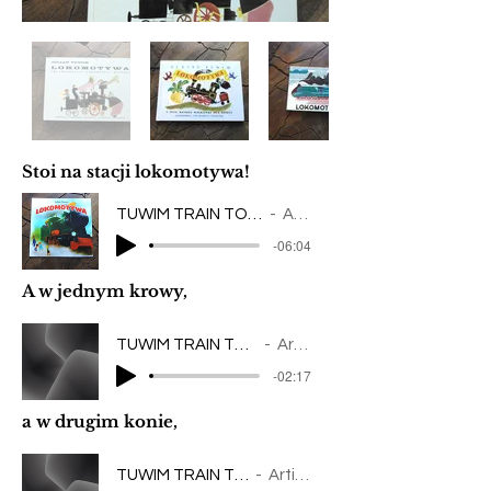
Stoi na stacji lokomotywa!
TUWIM TRAIN TO SONG Lokomotywa V2026
Artist Name
-06:04
A w jednym krowy,
TUWIM TRAIN TO SONG > cuda i dziwy
Artist Name
-02:17
a w drugim konie,
TUWIM TRAIN TO SONG > KOŃ
Artist Name