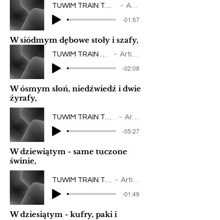
TUWIM TRAIN TO SONG / Rycerz Krzykalski
Artist Name
-01:57
W siódmym dębowe stoły i szafy,
TUWIM TRAIN TO SONG / Stół
Artist Name
-02:08
W ósmym słoń, niedźwiedź i dwie
żyrafy,
TUWIM TRAIN TO SONG / Slon Trabalski
Artist Name
-05:27
W dziewiątym - same tuczone
świnie,
TUWIM TRAIN TO SONG / WIEŚ
Artist Name
-01:49
W dziesiątym - kufry, paki i