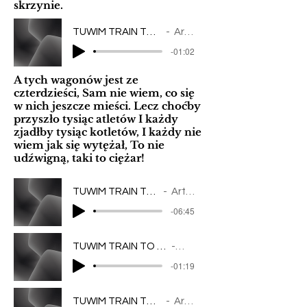
skrzynie.
TUWIM TRAIN TO SONG / CIEMNA NOC
Artist Name
-01:02
A tych wagonów jest ze
czterdzieści, Sam nie wiem, co się
w nich jeszcze mieści. Lecz choćby
przyszło tysiąc atletów I każdy
zjadłby tysiąc kotletów, I każdy nie
wiem jak się wytężał, To nie
udźwigną, taki to ciężar
!
TUWIM TRAIN TO SONG _ RZEPKA
Artist Name
-06:45
TUWIM TRAIN TO SONG _ Wszyscy dla wszystkich
Artist Name
-01:19
TUWIM TRAIN TO SONG _ Ptasie Radio
Artist Name