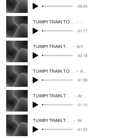
-06:06
TUWIM TRAIN TO SONG _ Idzie Grześ Przez Wieś
Artist Name
-01:17
TUWIM TRAIN TO SONG _ Podróż
Artist Name
-03:18
TUWIM TRAIN TO SONG _ Z POWODU MASZYN
Artist Name
-01:39
TUWIM TRAIN TO SONG _ Warszawa
Artist Name
-01:10
TUWIM TRAIN TO SONG _ RZECZKA
Artist Name
-01:03