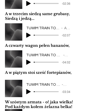
-02:36
A w trzecim siedzą same grubasy,
Siedzą i jedzą...
TUWIM TRAIN TO SONG / DYZIO MARZYCIEL
Artist Name
-02:07
A czwarty wagon pełen bananów,
TUWIM TRAIN TO SONG / POMARANCZE I MANDARYNKI V2
Artist Name
-04:02
A w piątym stoi sześć fortepianów,
TUWIM TRAIN TO SONG / O PANU TRALALINSKIM
Artist Name
-03:34
W szóstym armata - o! jaka wielka!
Pod każdym kołem żelazna belka!